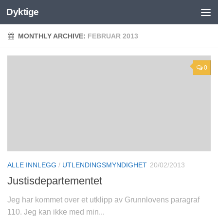
Dyktige
MONTHLY ARCHIVE:
FEBRUAR 2013
0
ALLE INNLEGG
/
UTLENDINGSMYNDIGHET
20/02/2013
Justisdepartementet
Jeg har kommet over et utklipp av Grunnlovens paragraf
110. Jeg kan ikke med min...