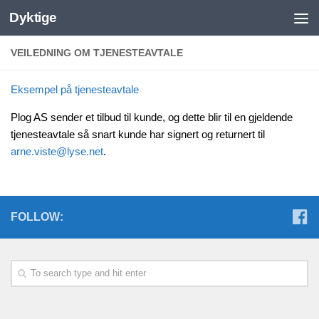
Dyktige
VEILEDNING OM TJENESTEAVTALE
Eksempel på tjenesteavtale
Plog AS sender et tilbud til kunde, og dette blir til en gjeldende
tjenesteavtale så snart kunde har signert og returnert til
arne.viste@lyse.net
.
FOLLOW: