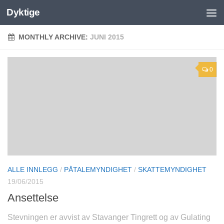
Dyktige
MONTHLY ARCHIVE:
JUNI 2015
0
ALLE INNLEGG
/
PÅTALEMYNDIGHET
/
SKATTEMYNDIGHET
19/06/2015
Ansettelse
Stevningen er avvist av Stavanger Tingrett og av Gulating