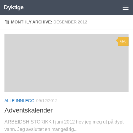
Dyktige
MONTHLY ARCHIVE:
DESEMBER 2012
0
ALLE INNLEGG
09/12/2012
Adventskalender
ARBEIDSHISTORIKK I juni 2012 hev jeg meg ut på dypt
vann. Jeg avsluttet en mangeårig...